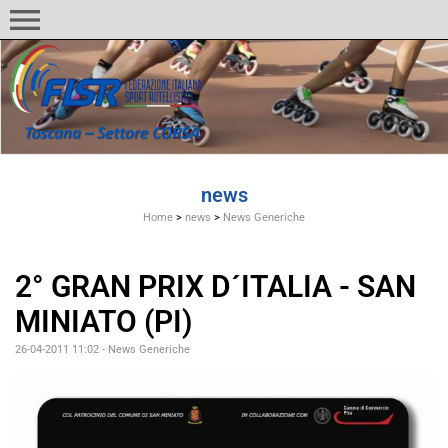
menu
news
Home
>
news
>
News Generiche
2° GRAN PRIX D´ITALIA - SAN
MINIATO (PI)
26-04-2011 11:02
-
News Generiche