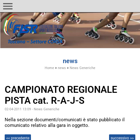
menu
news
Home
>
news
>
News Generiche
CAMPIONATO REGIONALE
PISTA cat. R-A-J-S
02-04-2011 13:09
-
News Generiche
Nella sezione documenti/comunicati è stato pubblicato il
comunicato relativo alla gara in oggetto.
<< precedente
successivo >>